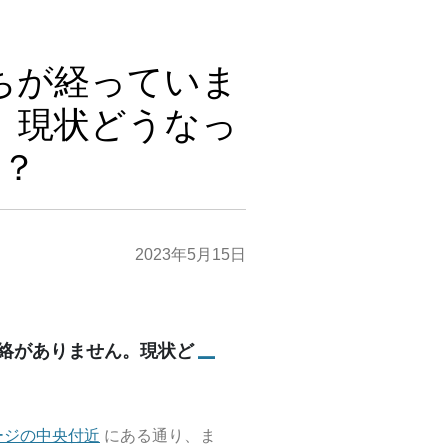
ちが経っていま
。現状どうなっ
？
2023年5月15日
絡がありません。現状ど
A
ージの中央付近
にある通り、ま