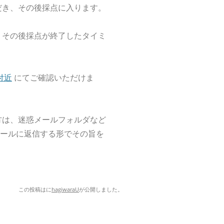
だき、その後採点に入ります。
、その後採点が終了したタイミ
付近
にてご確認いただけま
方は、迷惑メールフォルダなど
らのメールに返信する形でその旨を
この投稿は
に
hagiwaraU
が公開しました
。