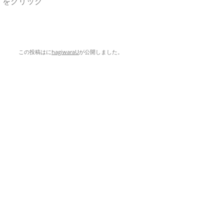
ン」をクリック
この投稿は
に
hagiwaraU
が公開しました
。