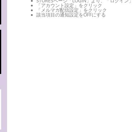
STORESページ「LOGIN」より、「ログイ
「アカウント設定」をクリック
「メルマガ配信設定」をクリック
該当項目の通知設定をOFFにする