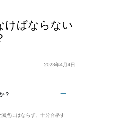
なけばならない
？
2023年4月4日
か？
A
な減点にはならず、十分合格す