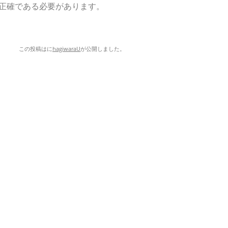
正確である必要があります。
この投稿は
に
hagiwaraU
が公開しました
。